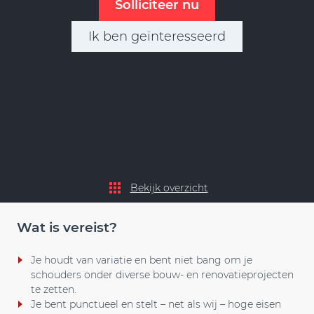
Solliciteer nu
Ik ben geïnteresseerd
Bekijk overzicht
Wat is vereist?
Je houdt van variatie en bent niet bang om je
schouders onder diverse bouw- en renovatieprojecten
te zetten.
Je bent punctueel en stelt – net als wij – hoge eisen