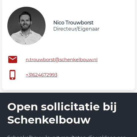
Nico Trouwborst
Directeur/Eigenaar
n.trouwborst@schenkelbouw.nl
+31624672993
Open sollicitatie bij
Schenkelbouw