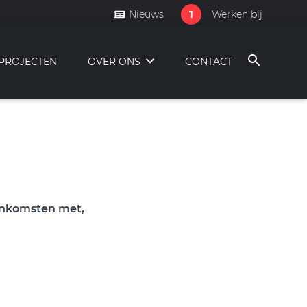
1
Nieuws
Werken bij
PROJECTEN
OVER ONS
CONTACT
eenkomsten met,