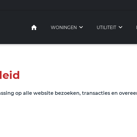
HOME
WONINGEN
UTILITEIT
leid
assing op alle website bezoeken, transacties en over