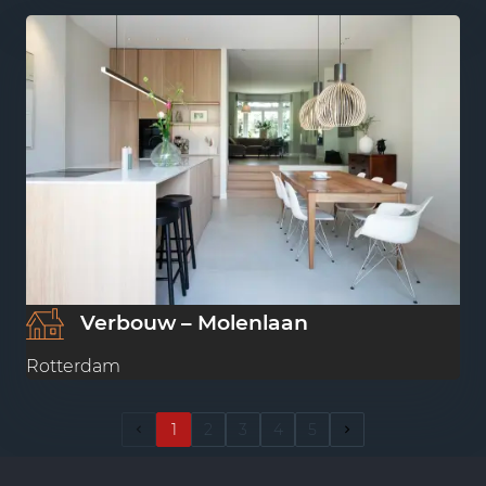
Verbouw – Molenlaan
Rotterdam
1
2
3
4
5