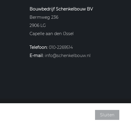
Bouwbedrijf Schenkelbouw BV
Bermweg 236
2906 LG
Capelle aan den IJssel
Telefoon:
010-2269514
E-mail:
info@schenkelbouw.nl
Garantietermijnen
|
Privacy- en cookiebeleid
Sluiten