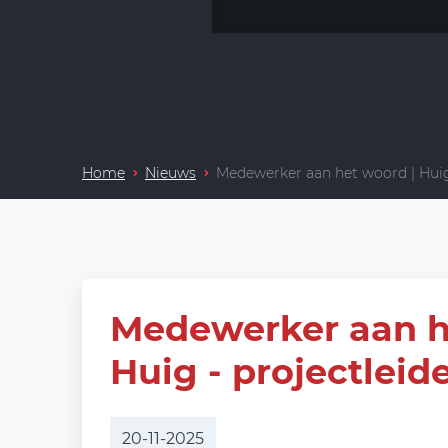
Home
Nieuws
Medewerker aan het woord | Huig 
Medewerker aan h
Huig - projectleid
20-11-2025