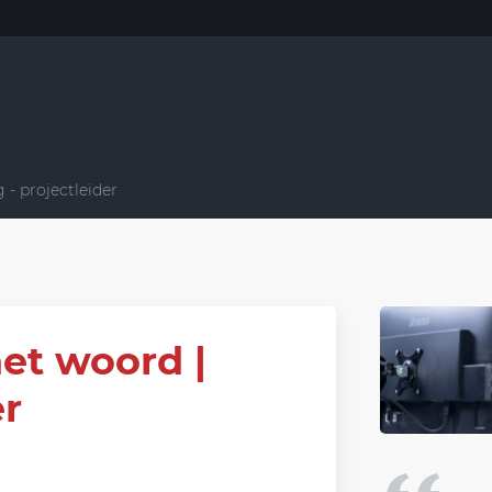
- projectleider
et woord |
er