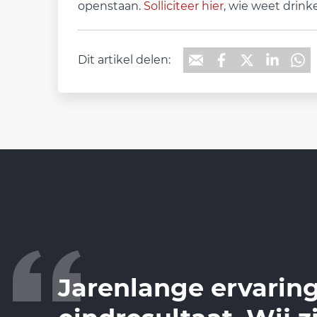
openstaan.
Solliciteer hier
, wie weet drink
Dit artikel delen:
Jarenlange ervaring