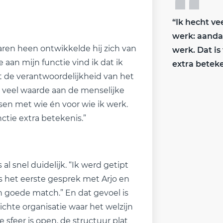
“Ik hecht ve
werk: aanda
jaren heen ontwikkelde hij zich van
werk. Dat is
aan mijn functie vind ik dat ik
extra beteke
 de verantwoordelijkheid van het
t veel waarde aan de menselijke
en met wie én voor wie ik werk.
nctie extra betekenis.”
l snel duidelijk. “Ik werd getipt
ns het eerste gesprek met Arjo en
en goede match.” En dat gevoel is
hte organisatie waar het welzijn
sfeer is open, de structuur plat