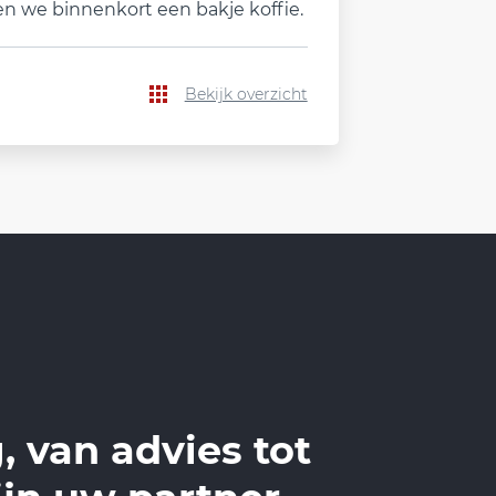
en we binnenkort een bakje koffie.
Bekijk overzicht
, van advies tot