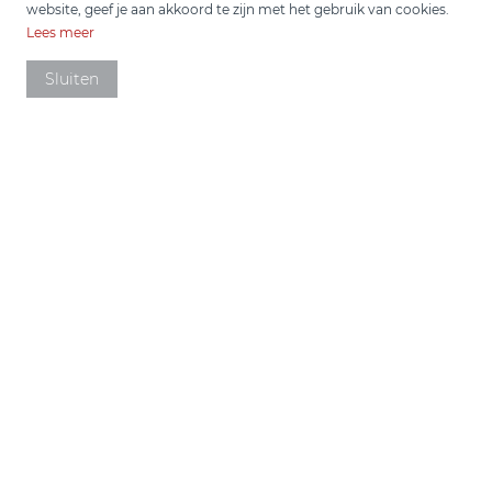
website, geef je aan akkoord te zijn met het gebruik van cookies.
Lees meer
Sluiten
Kwalitatief hoge
bouwoplossingen
Bij Schenkelbouw draait alles om
degelijkheid, precisie en de trots van
écht vakwerk.
Een nieuwbouw utiliteitsgebouw, de verbouwing
van uw huidige bedrijfspand of de realisatie van